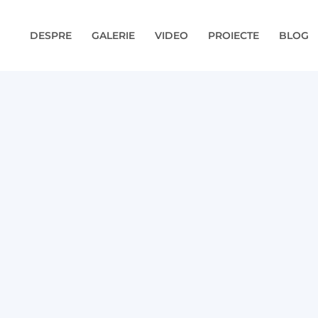
DESPRE
GALERIE
VIDEO
PROIECTE
BLOG