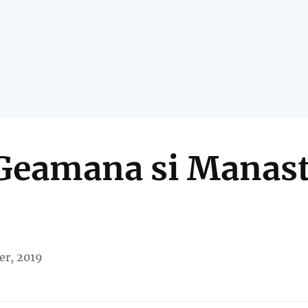
 Geamana si Manast
er, 2019